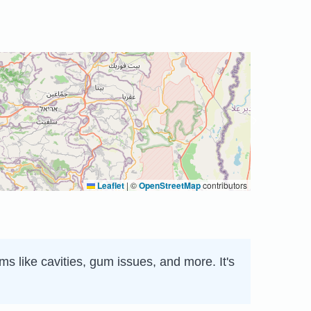
Leaflet
|
©
OpenStreetMap
contributors
s like cavities, gum issues, and more. It's