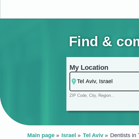
Find & com
My Location
ZIP Code, City, Region...
Main page
Israel
Tel Aviv
Dentists in 