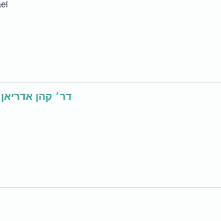
ael
דר׳ קהן אדריאן 