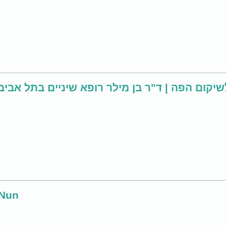
Dr. Ben Miller Tel Aviv Dentist -  | ד"ר בן מילר רופא שיניים בתל אביב
-Nun