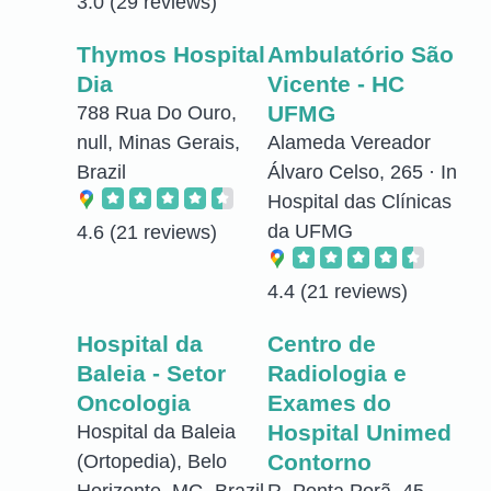
3.0
(29 reviews)
Thymos Hospital
Ambulatório São
Dia
Vicente - HC
UFMG
788 Rua Do Ouro,
null, Minas Gerais,
Alameda Vereador
Brazil
Álvaro Celso, 265 · In
Hospital das Clínicas
da UFMG
4.6
(21 reviews)
4.4
(21 reviews)
Hospital da
Centro de
Baleia - Setor
Radiologia e
Oncologia
Exames do
Hospital Unimed
Hospital da Baleia
Contorno
(Ortopedia), Belo
Horizonte, MG, Brazil
R. Ponta Porã, 45