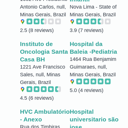
Antonio Carlos, null,
Nova Lima - State of
Minas Gerais, Brazil
Minas Gerais, Brazil
2.5
(8 reviews)
3.9
(7 reviews)
Instituto de
Hospital da
Oncologia Santa
Baleia -Pediatria
Casa BH
1464 Rua Benjamim
1221 Ave Francisco
Guimaraes, null,
Sales, null, Minas
Minas Gerais, Brazil
Gerais, Brazil
5.0
(4 reviews)
4.5
(6 reviews)
HVC Ambulatório
Hospital
- Anexo
universitario são
jose
Rua dos Timbiras,