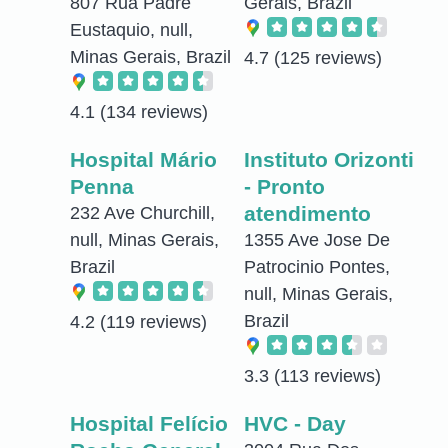
807 Rua Padre
Gerais, Brazil
Eustaquio, null,
Minas Gerais, Brazil
4.7
(125 reviews)
4.1
(134 reviews)
Hospital Mário
Instituto Orizonti
Penna
- Pronto
atendimento
232 Ave Churchill,
null, Minas Gerais,
1355 Ave Jose De
Brazil
Patrocinio Pontes,
null, Minas Gerais,
Brazil
4.2
(119 reviews)
3.3
(113 reviews)
Hospital Felício
HVC - Day