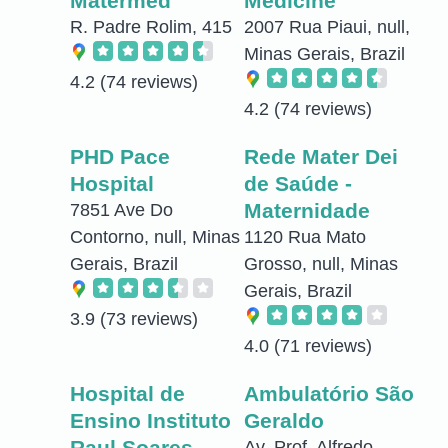
Matermed
Medicine
R. Padre Rolim, 415
2007 Rua Piaui, null,
Minas Gerais, Brazil
4.2
(74 reviews)
4.2
(74 reviews)
PHD Pace
Rede Mater Dei
Hospital
de Saúde -
Maternidade
7851 Ave Do
Contorno, null, Minas
1120 Rua Mato
Gerais, Brazil
Grosso, null, Minas
Gerais, Brazil
3.9
(73 reviews)
4.0
(71 reviews)
Hospital de
Ambulatório São
Ensino Instituto
Geraldo
Raul Soares
Av. Prof. Alfredo