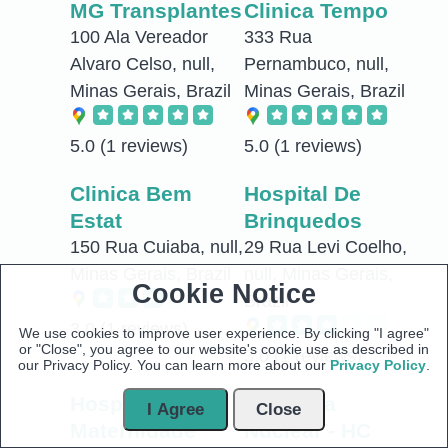
MG Transplantes
Clinica Tempo
100 Ala Vereador
333 Rua
Alvaro Celso, null,
Pernambuco, null,
Minas Gerais, Brazil
Minas Gerais, Brazil
5.0
(1 reviews)
5.0
(1 reviews)
Clinica Bem
Hospital De
Estat
Brinquedos
150 Rua Cuiaba, null,
29 Rua Levi Coelho,
Minas Gerais, Brazil
null, Minas Gerais,
Cookie Notice
Brazil
3.0
(1 reviews)
We use cookies to improve user experience. By clicking "I agree"
or "Close", you agree to our website's cookie use as described in
3.0
(1 reviews)
our Privacy Policy. You can learn more about our
Privacy Policy
.
Hospital e
Medicina
I Agree
Close
Maternidade
Nuclear - HC